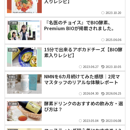
入りレシピ】
2023.10.20
『名医のチョイス』でBIO酵素、
BIO酵素
Premium BIOが掲載されました。
2025.06.06
15分で出来るアボカドチーズ【BIO酵
BIO酵素
素入りレシピ】
2023.06.27
2023.10.05
NMNを6カ月続けてみた感想｜2児マ
体験談
マスタッフのリアルな体験レポート
2026.04.30
2026.06.25
酵素ドリンクのおすすめの飲み方・選
BIO酵素
び方は？
2023.05.04
2023.06.08