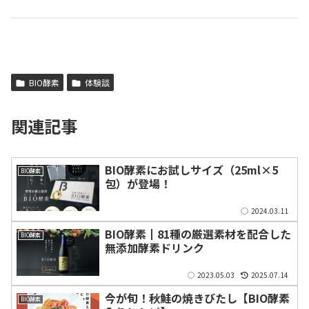
BIO酵素
体験談
関連記事
BIO酵素にお試しサイズ（25ml×5
BIO酵素
包）が登場！
2024.03.11
BIO酵素┃81種の厳選素材を配合した
BIO酵素
無添加酵素ドリンク
2023.05.03
2025.07.14
今が旬！秋鮭の焼きびたし【BIO酵素
BIO酵素