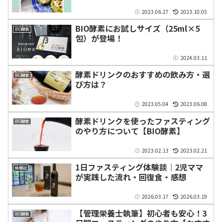
2023.06.27
2023.10.05
BIO酵素にお試しサイズ（25ml×5
BIO酵素
包）が登場！
2024.03.11
酵素ドリンクのおすすめの飲み方・選
BIO酵素
び方は？
2023.05.04
2023.06.08
酵素ドリンクを使ったファスティング
BIO酵素
のやり方について【BIO酵素】
2023.02.13
2023.02.21
1日ファスティング体験談｜2児ママ
体験談
が実践した流れ・回復食・感想
2026.03.17
2026.03.19
【管理栄養士執筆】初心者も安心！3
BIO酵素