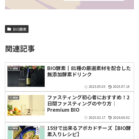
BIO酵素
関連記事
BIO酵素┃81種の厳選素材を配合した
BIO酵素
無添加酵素ドリンク
2023.05.03
2025.07.14
ファスティング初心者におすすめ！2
BIO酵素
日間ファスティングのやり方｜
Premium BIO
2025.02.17
2026.04.02
15分で出来るアボカドチーズ【BIO酵
BIO酵素
素入りレシピ】