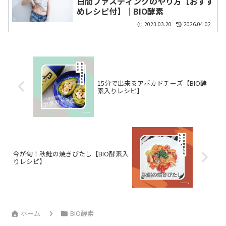
日間ファスティングのやり方【おすす
めレシピ付】｜BIO酵素
2023.03.20
2026.04.02
15分で出来るアボカドチーズ【BIO酵
素入りレシピ】
今が旬！秋鮭の焼きびたし【BIO酵素入
りレシピ】
ホーム
BIO酵素