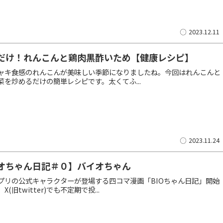
2023.12.11
だけ！れんこんと鶏肉黒酢いため【健康レシピ】
ャキ食感のれんこんが美味しい季節になりましたね。今回はれんこんと
菜を炒めるだけの簡単レシピです。太くてふ...
2023.11.24
オちゃん日記＃０】バイオちゃん
プリの公式キャラクターが登場する四コマ漫画「BIOちゃん日記」開始
(旧twitter)でも不定期で投...