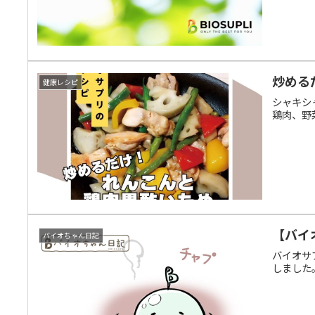
炒める
健康レシピ
シャキシ
鶏肉、野
【バイ
バイオちゃん日記
バイオサ
しました。X