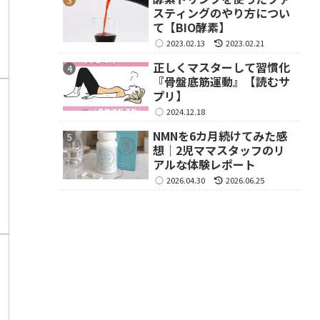
スティングのやり方につい
て【BIO酵素】
2023.02.13
2023.02.21
正しくマスターして習慣化
『骨盤底筋運動』【読むサ
プリ】
2024.12.18
NMNを6カ月続けてみた感
想｜2児ママスタッフのリ
アルな体験レポート
2026.04.30
2026.06.25