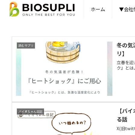
ホーム
▼会社
冬の気
読むサプリ
リ】
立春を迎
ク』とは
【バイ
バイオちゃん日記
る話
X(旧tw