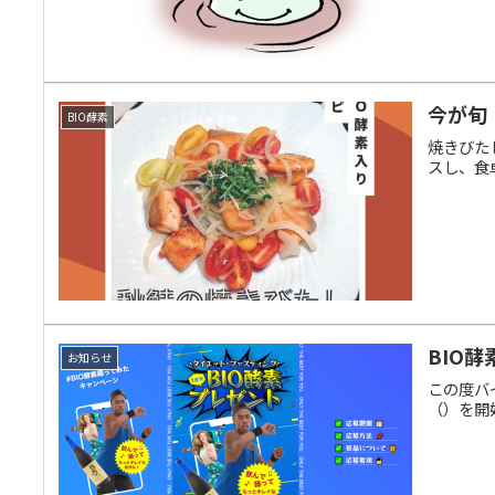
今が旬
BIO酵素
焼きびた
スし、食
BIO
お知らせ
この度バ
（）を開始