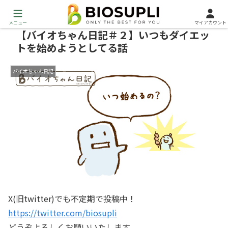
メニュー
マイアカウント
【バイオちゃん日記＃２】いつもダイエッ
トを始めようとしてる話
バイオちゃん日記
X(旧twitter)でも不定期で投稿中！
https://twitter.com/biosupli
どうぞよろしくお願いいたします。