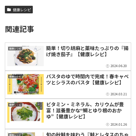
健康レシピ
関連記事
簡単！切り胡麻と薬味たっぷりの『揚
健康レシピ
げ焼き茄子』【健康レシピ】
2024.06.20
パスタのゆで時間内で完成！春キャベ
健康レシピ
ツとシラスのパスタ【健康レシピ】
2024.03.21
ビタミン・ミネラル、カリウムが豊
健康レシピ
富！滋養豊かな“鯛とゆり根のおか
ゆ”【健康レシピ】
2024.01.26
旬の秋鮭を味わう『鮭とレタスのちゃ
健康レシピ